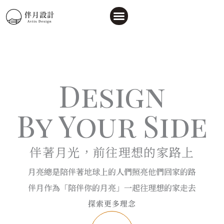
跳
至
主
關於伴月
實作案例
合作流程
閱讀文章
聯繫我們
要
內
容
Design
By Your Side
伴著月光，前往理想的家路上
月亮總是陪伴著地球上的人們照亮他們回家的路
伴月作為「陪伴你的月亮」一起往理想的家走去
探索更多理念