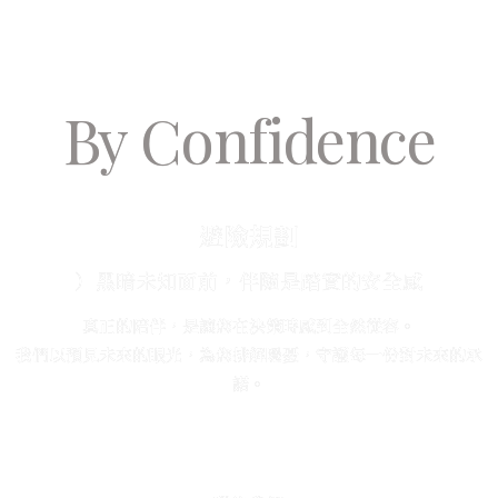
By Confidence
避險規劃
）黑暗未知面前，伴隨是踏實的安全感
真正的陪伴，是讓您在決策時感到全然從容。
我們以預見未來的眼光，為您排解隱憂，守護每一份對未來的承
諾。